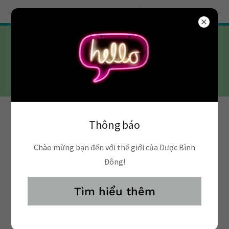
Try Airo AI Builder
|
Start for free
02839808808
Blog của tôi
Thông báo
Chào mừng bạn đến với thế giới của Dược Bình
Đông!
Tìm hiểu thêm
All Posts