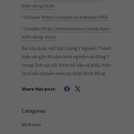
binh-dong.html
* Shopee:
https://shopee.vn/bidophar1950
* Lazada:
https://www.lazada.vn/shop/duoc-
binh-dong-store
Bài này được viết bởi Lương Y Nguyễn Thành
Hiếu với gần 40 năm kinh nghiệm về Đông Y
trong lĩnh vực sức khỏe hô hấp và phổi, hiện
là cố vấn chuyên môn tại Dược Bình Đông.
Share this post:
Categories
All Posts