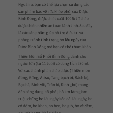
Ngoài ra, bạn có thể lựa chọn sử dụng các
sản phẩm bảo vệ sức khỏe phổi
của Dược
Bình Đông, được chiết xuất 100% từ thảo
dược thiên nhiên an toàn lành tính. Sau đây
là các sản phẩm giúp hỗ trợ điều trị và
phòng tránh tình trạng ho lâu ngày
của
Dược Bình Đông mà bạn có thể tham khảo:
Thiên Môn Bổ Phổi Bình Đông
dành cho
người lớn (từ 11 tuổi) có dung tích 280ml:
Với các thành phần thảo dược (Thiên môn
đông, Gừng, Atiso, Tang bạch bì, Bách bộ,
Bạc hà, Bình vôi, Trần bì, Kinh giới) mang
đến công dụng bổ phổi, hỗ trợ làm giảm
triệu chứng ho lâu ngày kéo dài lâu ngày, ho
có đờm, ho khan, ho hen, ho gió,
ho về đêm
,
đau rát họng, khàn tiếng.