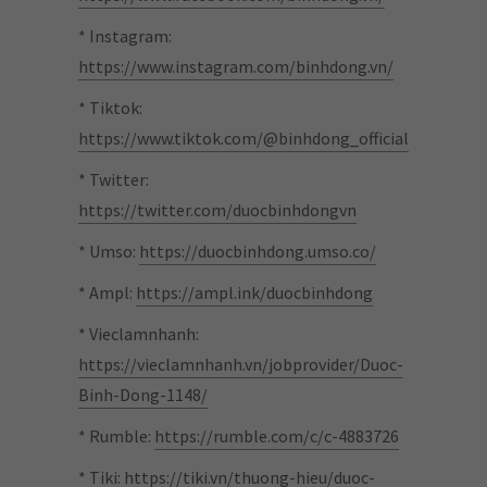
* Instagram:
https://www.instagram.com/binhdong.vn/
* Tiktok:
https://www.tiktok.com/@binhdong_official
* Twitter:
https://twitter.com/duocbinhdongvn
* Umso:
https://duocbinhdong.umso.co/
* Ampl:
https://ampl.ink/duocbinhdong
* Vieclamnhanh:
https://vieclamnhanh.vn/jobprovider/Duoc-
Binh-Dong-1148/
* Rumble:
https://rumble.com/c/c-4883726
* Tiki:
https://tiki.vn/thuong-hieu/duoc-